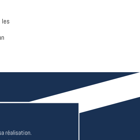
 les
un
a réalisation.