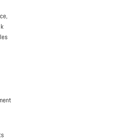
ce,
ck
ules
ement
nts