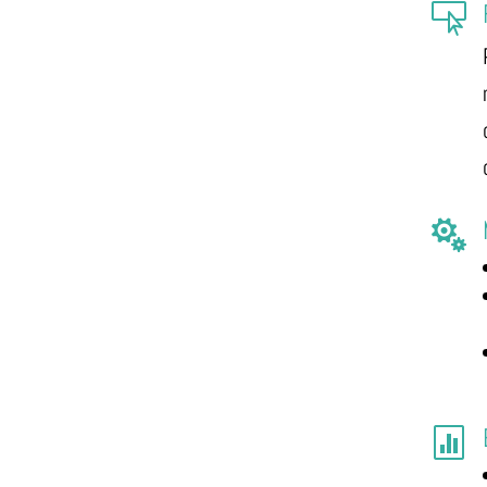


