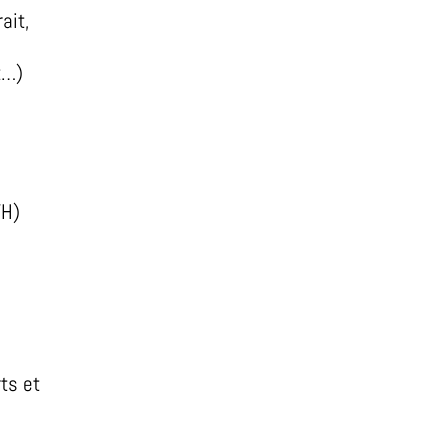
ait,
nt…)
VH)
rts et