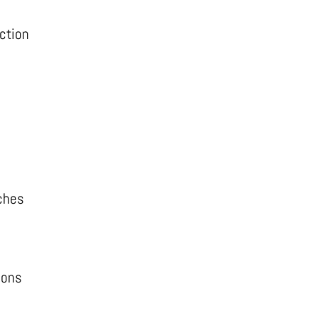
ction
ches
ions