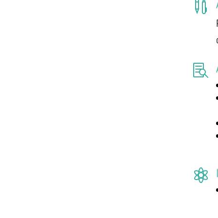


